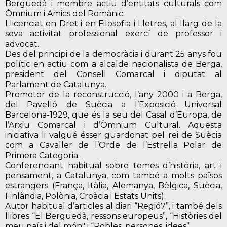
Berguedà i membre actiu d’entitats culturals com
Òmnium i Amics del Romànic.
Llicenciat en Dret i en Filosofia i Lletres, al llarg de la
seva activitat professional exercí de professor i
advocat.
Des del principi de la democràcia i durant 25 anys fou
polític en actiu com a alcalde nacionalista de Berga,
president del Consell Comarcal i diputat al
Parlament de Catalunya.
Promotor de la reconstrucció, l’any 2000 i a Berga,
del Pavelló de Suècia a l’Exposició Universal
Barcelona-1929, que és la seu del Casal d’Europa, de
l’Arxiu Comarcal i d’Òmnium Cultural. Aquesta
iniciativa li valgué ésser guardonat pel rei de Suècia
com a Cavaller de l’Orde de l’Estrella Polar de
Primera Categoria.
Conferenciant habitual sobre temes d’història, art i
pensament, a Catalunya, com també a molts països
estrangers (França, Itàlia, Alemanya, Bèlgica, Suècia,
Finlàndia, Polònia, Croàcia i Estats Units).
Autor habitual d’articles al diari “Regió7”, i també dels
llibres “El Berguedà, ressons europeus”, “Històries del
meu país i del món" i “Pobles, persones, idees”.